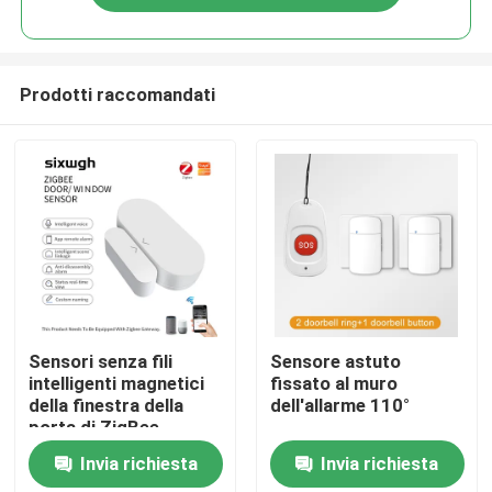
Prodotti raccomandati
Casa
Sensori senza fili
Sensore astuto
intelligenti magnetici
fissato al muro
della finestra della
dell'allarme 110°
Prodotti
porta di ZigBee
dell'allarme dei graffiti
Invia richiesta
Invia richiesta
della porta astuta del
Circa noi