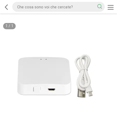
1
/
1