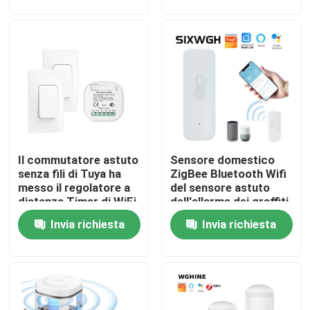
sensore
Giro della fabbrica
Controllo di qualità
Contattici
Il commutatore astuto
Sensore domestico
Richieda una citazione
senza fili di Tuya ha
ZigBee Bluetooth Wifi
messo il regolatore a
del sensore astuto
distanza Timer di WiFi
dell'allarme dei graffiti
Commutatore astuto di Homekit
Invia richiesta
Invia richiesta
Interruttori intelligenti Wi-Fi
Interruttore intelligente Zigbee