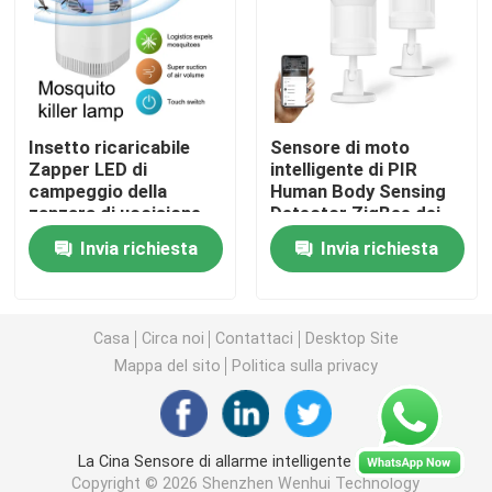
Teleruttore senza fili
Commutatore di tocco di Zigbee
Insetto ricaricabile
Sensore di moto
Zapper LED di
intelligente di PIR
campeggio della
Human Body Sensing
Incavo astuto di Wifi
zanzara di uccisione
Detector ZigBee dei
della famiglia
graffiti
Invia richiesta
Invia richiesta
dell'interno della
Incavo astuto di Zigbee
lampada
Incavo astuto di Homekit
Casa
Circa noi
Contattaci
Desktop Site
Mappa del sito
Politica sulla privacy
Commutatore senza fili auto-alimentato
La Cina Sensore di allarme intelligente supplier.
Sensore di allarme intelligente
Copyright © 2026 Shenzhen Wenhui Technology