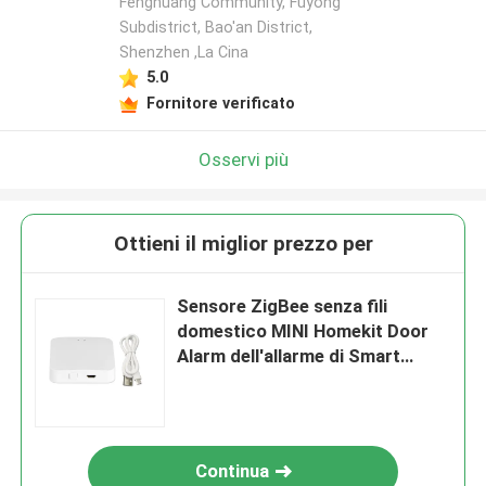
Fenghuang Community, Fuyong
Subdistrict, Bao'an District,
Shenzhen ,La Cina
5.0
Fornitore verificato
Osservi più
Ottieni il miglior prezzo per
Sensore ZigBee senza fili
domestico MINI Homekit Door
Alarm dell'allarme di Smart
dell'ingresso dei graffiti
Continua