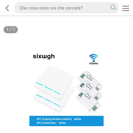
1
/
1