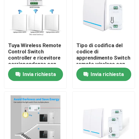
Tuya Wireless Remote
Tipo di codifica del
Control Switch
codice di
controller e ricevitore
apprendimento Switch
corrispondenza con
remoto wireless con
Tuya modulo di
frequenza 2.4GWIFI
Invia richiesta
Invia richiesta
supporto Google
Alexa controllo vocale
Casa
Prodotti
Circa noi