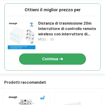
Ottieni il miglior prezzo per
Distanza di trasmissione 20m
Interruttore di controllo remoto
wireless con interruttore di
controllo SAMRT
MOQ： 10
Continua
Prodotti raccomandati