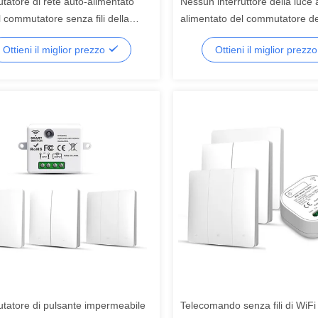
atore di rete auto-alimentato
Nessun interruttore della luce 
l commutatore senza fili della
alimentato del commutatore de
 di SIXWGH
della batteria del pulsante cine
Ottieni il miglior prezzo
Ottieni il miglior prezz
dell'attuatore
atore di pulsante impermeabile
Telecomando senza fili di WiFi