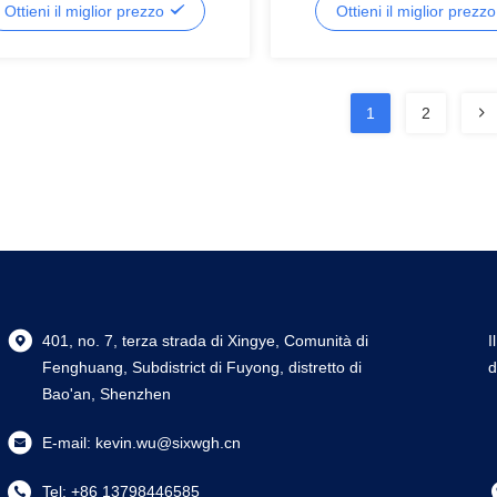
Ottieni il miglior prezzo
Ottieni il miglior prezz
1
2
401, no. 7, terza strada di Xingye, Comunità di
I
Fenghuang, Subdistrict di Fuyong, distretto di
d
Bao'an, Shenzhen
E-mail:
kevin.wu@sixwgh.cn
Tel:
+86 13798446585