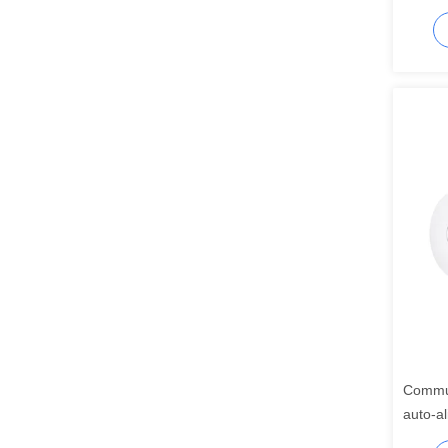
del co
Commut
auto-al
regola