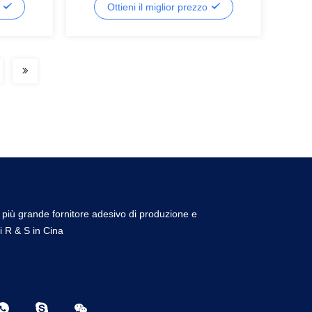
o
Ottieni il miglior prezzo
l più grande fornitore adesivo di produzione e
i R & S in Cina