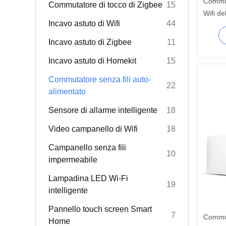
Commut
Commutatore di tocco di Zigbee
15
Wifi de
Incavo astuto di Wifi
44
parete
Incavo astuto di Zigbee
11
Incavo astuto di Homekit
15
Commutatore senza fili auto-
22
alimentato
Sensore di allarme intelligente
18
Video campanello di Wifi
18
Campanello senza fili
10
impermeabile
Lampadina LED Wi-Fi
19
intelligente
Pannello touch screen Smart
7
Commut
Home