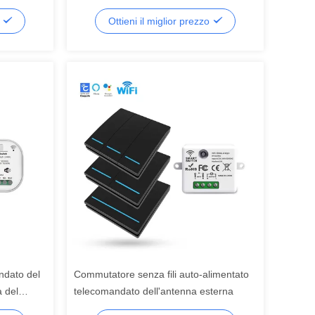
uto-
energia cinetica della radio di 16A
o
Ottieni il miglior prezzo
433Mhz
ndato del
Commutatore senza fili auto-alimentato
a del
telecomandato dell'antenna esterna
WIFI