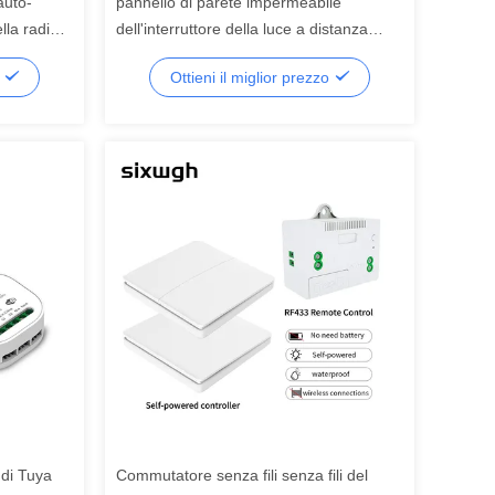
auto-
pannello di parete impermeabile
lla radio
dell'interruttore della luce a distanza
tico
senza fili auto-alimentato del
o
Ottieni il miglior prezzo
commutatore 433Mhz
 di Tuya
Commutatore senza fili senza fili del