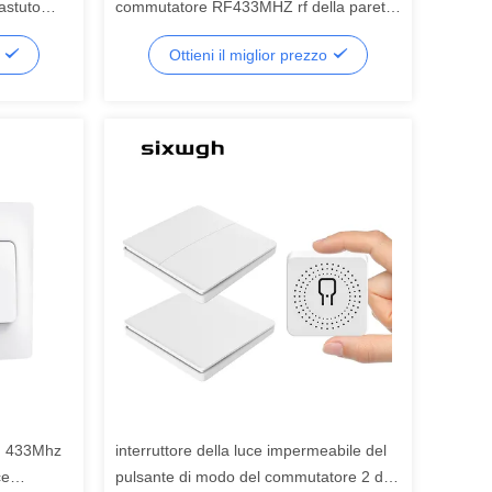
astuto
commutatore RF433MHZ rf della parete
di SIXWGH
o
Ottieni il miglior prezzo
GH 433Mhz
interruttore della luce impermeabile del
ce
pulsante di modo del commutatore 2 di