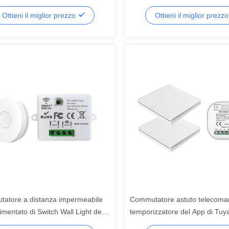
mmutatore 86 della parete 16A
telecomandato impermeabile a
Ottieni il miglior prezzo
Ottieni il miglior prezz
alimentato
atore a distanza impermeabile
Commutatore astuto telecoma
imentato di Switch Wall Light del
temporizzatore del App di Tuy
tore di RF433Mhz
commutatore di SIXWGH 16A 