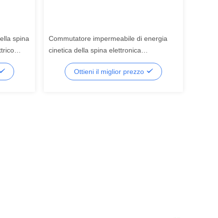
lla spina
Commutatore impermeabile di energia
trico
cinetica della spina elettronica
GH
telecomandata del portalampada UE di
Ottieni il miglior prezzo
SIXWGH