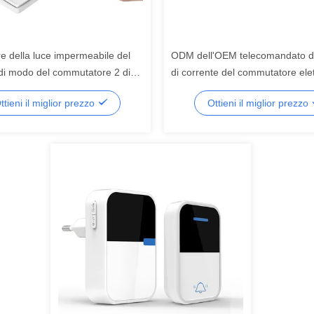
ore della luce impermeabile del
ODM dell'OEM telecomandato de
di modo del commutatore 2 di
di corrente del commutatore elet
inetica della radio di 16A
senza fili dello sbocco di SIXW
ttieni il miglior prezzo
Ottieni il miglior prezzo