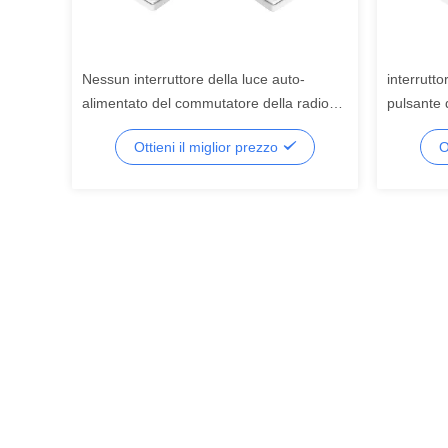
Nessun interruttore della luce auto-
interrutt
alimentato del commutatore della radio
pulsante 
della batteria del pulsante cinetico
energia c
Ottieni il miglior prezzo
O
dell'attuatore
433Mhz