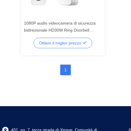
1080P audio videocamera di sicurezza
bidirezionale HD30W Ring Doorbell
Camera senza fili
Ottieni il miglior prezzo
1
401, no. 7, terza strada di Xingye, Comunità di
I