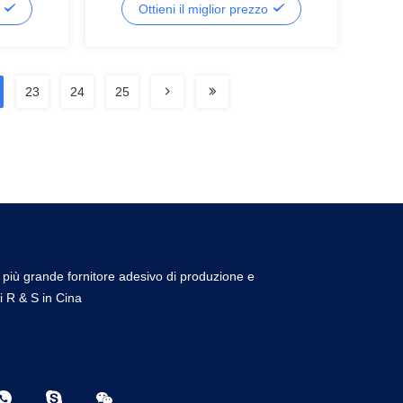
o
Ottieni il miglior prezzo
23
24
25
l più grande fornitore adesivo di produzione e
i R & S in Cina