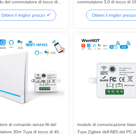
do del commutatore di tocco di
commutatore 3,0 di tocco di 1
V 240V Zigbee ≤85%RH
fuori sul dispositivo
Ottieni il miglior prezzo
Ottieni il miglior prezz
ttore di comando senza fili del
modulo di comunicazione bianc
atore 30m Tuya di tocco di 400W
Tuya Zigbee dell'ABS del PC d