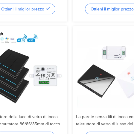
commutatore di tocco di 2.4G
Ottieni il miglior prezzo
Ottieni il miglior prezz
ttore della luce di vetro di tocco
La parete senza fili di tocco c
mmutatore 86*86*35mm di tocco
teleruttore di vetro di lusso de
bee del raccordo 400W
degli insiemi RF433 1gang