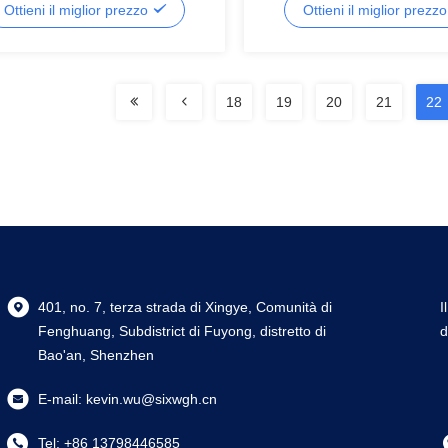
Ottieni il miglior prezzo
Ottieni il miglior prezz
18
19
20
21
22
401, no. 7, terza strada di Xingye, Comunità di
I
Fenghuang, Subdistrict di Fuyong, distretto di
d
Bao'an, Shenzhen
E-mail:
kevin.wu@sixwgh.cn
Tel:
+86 13798446585