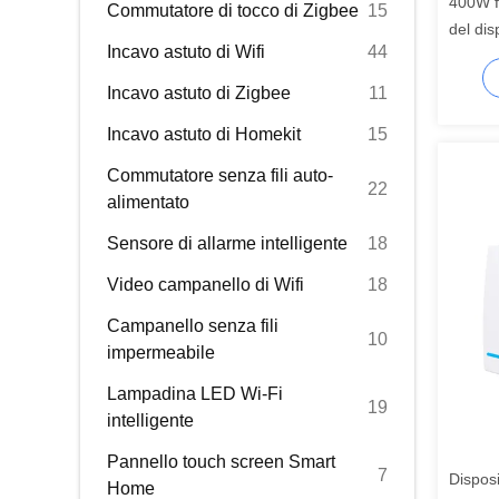
400W fu
Commutatore di tocco di Zigbee
15
del dis
Incavo astuto di Wifi
44
Incavo astuto di Zigbee
11
Incavo astuto di Homekit
15
Commutatore senza fili auto-
22
alimentato
Sensore di allarme intelligente
18
Video campanello di Wifi
18
Campanello senza fili
10
impermeabile
Lampadina LED Wi-Fi
19
intelligente
Pannello touch screen Smart
7
Disposi
Home