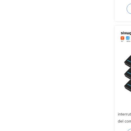
Zigbee
interru
del co
di Zig