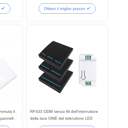
Hz Zigbee
86*86*35mm di tocco di Cozylife Zigbee
o
Ottieni il miglior prezzo
ommuta il
RF433 ODM senza fili dell'interruttore
l pannello
della luce OME del teleruttore LED