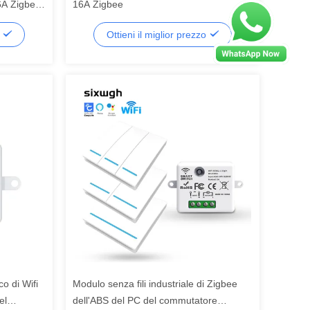
6A Zigbee
16A Zigbee
o
Ottieni il miglior prezzo
o di Wifi
Modulo senza fili industriale di Zigbee
el
dell'ABS del PC del commutatore