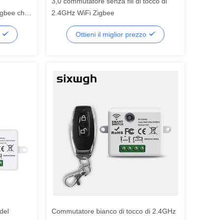
3,0 commutatore senza fili di tocco di
igbee che
2.4GHz WiFi Zigbee
i
o
Ottieni il miglior prezzo
del
Commutatore bianco di tocco di 2.4GHz