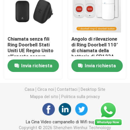
Teleruttore senza fili
Commutatore di tocco di Zigbee
Chiamata senza fili
Angolo di rilevazione
Ring Doorbell Stati
di Ring Doorbell 110°
Uniti UE Regno Unito
di chiamata della
Incavo astuto di Wifi
all'aperto nessun
batteria di CR123A
campanello
per la vostra
Invia richiesta
Invia richiesta
impermeabile auto-
sicurezza del collo
Incavo astuto di Zigbee
alimentato fissante
300M
Incavo astuto di Homekit
Casa
Circa noi
Contattaci
Desktop Site
Mappa del sito
Politica sulla privacy
Commutatore senza fili auto-alimentato
La Cina Video campanello di Wifi supplier.
Sensore di allarme intelligente
Copyright © 2026 Shenzhen Wenhui Technology