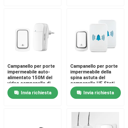
Giro della fabbrica
Controllo di qualità
Contattici
Campanello per porte
Campanello per porte
Richieda una citazione
impermeabile auto-
impermeabile della
alimentato 150M del
spina astuta del
video campanello di
campanello UE Stati
Commutatore astuto di Homekit
Tuya della spina degli
Uniti Regno Unito di
Invia richiesta
Invia richiesta
Stati Uniti UE Regno
IP44 Tuya
Unito
Interruttori intelligenti Wi-Fi
Interruttore intelligente Zigbee