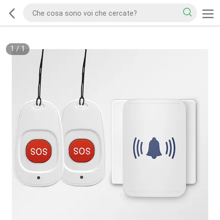
1
/
1