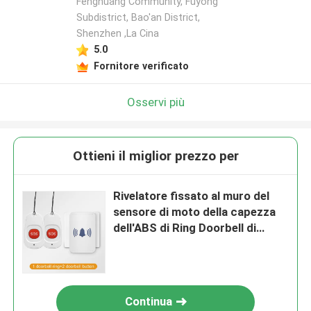
Fenghuang Community, Fuyong
Subdistrict, Bao'an District,
Shenzhen ,La Cina
5.0
Fornitore verificato
Osservi più
Ottieni il miglior prezzo per
Rivelatore fissato al muro del
sensore di moto della capezza
dell'ABS di Ring Doorbell di
chiamata 10m
Continua