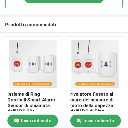
Prodotti raccomandati
Casa
insieme di Ring
rivelatore fissato al
Doorbell Smart Alarm
muro del sensore di
Sensor di chiamata
moto della capezza
Prodotti
dell'ABS 30s
dell'ABS di Ring
Doorbell di chiamata
Invia richiesta
Invia richiesta
10m
Circa noi