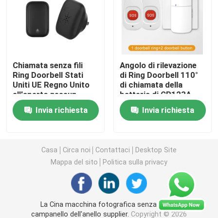
Teleruttore senza fili
Commutatore di tocco di Zigbee
Chiamata senza fili
Angolo di rilevazione
Ring Doorbell Stati
di Ring Doorbell 110°
Uniti UE Regno Unito
di chiamata della
Incavo astuto di Wifi
all'aperto nessun
batteria di CR123A
campanello
per la vostra
Invia richiesta
Invia richiesta
impermeabile auto-
sicurezza del collo
Incavo astuto di Zigbee
alimentato fissante
300M
Incavo astuto di Homekit
Casa
Circa noi
Contattaci
Desktop Site
Mappa del sito
Politica sulla privacy
Commutatore senza fili auto-alimentato
La Cina macchina fotografica senza fili del
Sensore di allarme intelligente
campanello dell'anello supplier.
Copyright © 2026