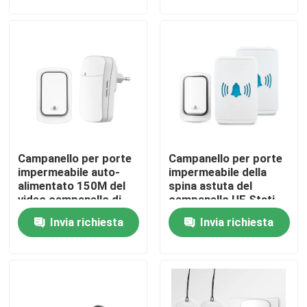
Giro della fabbrica
Controllo di qualità
Contattici
Campanello per porte
Campanello per porte
Richieda una citazione
impermeabile auto-
impermeabile della
alimentato 150M del
spina astuta del
video campanello di
campanello UE Stati
Commutatore astuto di Homekit
Tuya della spina degli
Uniti Regno Unito di
Invia richiesta
Invia richiesta
Stati Uniti UE Regno
IP44 Tuya
Unito
Interruttori intelligenti Wi-Fi
Interruttore intelligente Zigbee