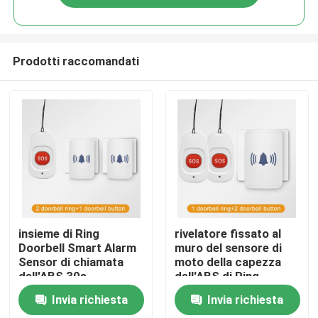
Prodotti raccomandati
Casa
insieme di Ring
rivelatore fissato al
Doorbell Smart Alarm
muro del sensore di
Sensor di chiamata
moto della capezza
Prodotti
dell'ABS 30s
dell'ABS di Ring
Doorbell di chiamata
Invia richiesta
Invia richiesta
10m
Circa noi